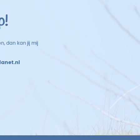
p!
 dan kan jij mij
lanet.nl