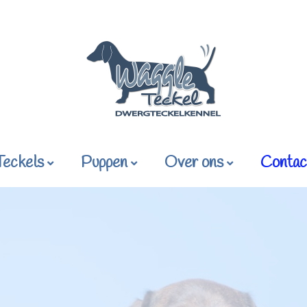
Teckels
Puppen
Over ons
Contac